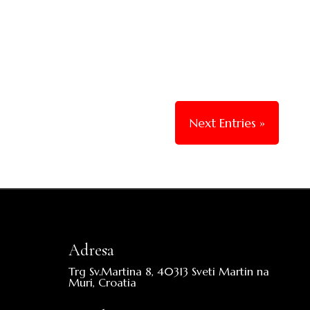
Inspiration And Trending Style
Designs3
ruj 5, 2022
|
Category 3
,
Category 4
,
Category 5
,
Nekategorizirano
Next Entries »
Adresa
Trg Sv.Martina 8, 40313 Sveti Martin na
Muri, Croatia