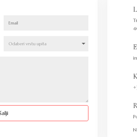
L
T
4
E
i
K
+
R
alji
P
N