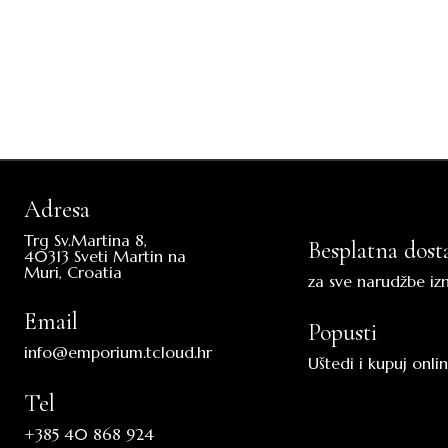
Adresa
Trg Sv.Martina 8,
Besplatna dost
40313 Sveti Martin na
Muri, Croatia
za sve narudžbe iz
Email
Popusti
info@emporium.tcloud.hr
Uštedi i kupuj onli
Tel
+385 40 868 924