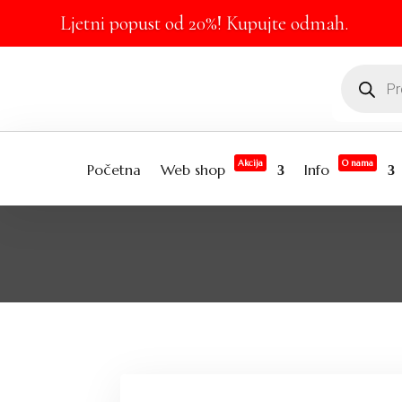
Ljetni popust od 20%! Kupujte odmah.
Akcija
O nama
Početna
Web shop
Info