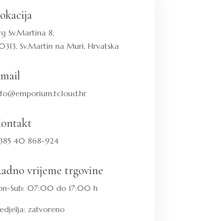
okacija
rg Sv.Martina 8,
0313, Sv.Martin na Muri, Hrvatska
mail
nfo@emporium.tcloud.hr
ontakt
385 40 868-924
adno vrijeme trgovine
on-Sub: 07:00 do 17:00 h
edjelja: zatvoreno